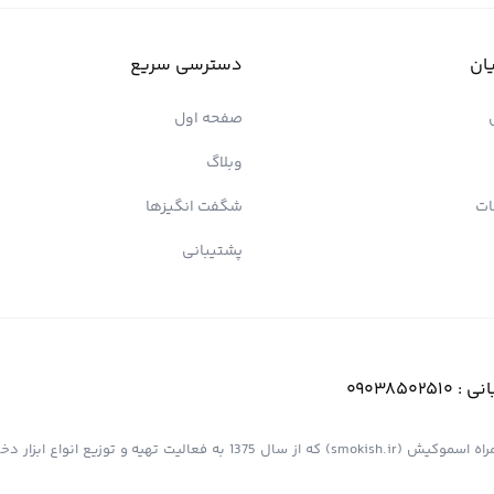
ان
دسترسی سریع
صفحه اول
وبلاگ
ات
شگفت انگیزها
پشتیبانی
انی :
09038502510
فروشگاه اینترنتی کیش پیپ (اسموپیپ) به عنوان یک از مجموعه های همراه اسموکیش (smokish.ir) که از سال 1375 به فعالی