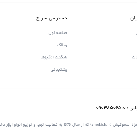
ان
دسترسی سریع
صفحه اول
وبلاگ
ات
شگفت انگیزها
پشتیبانی
انی :
09038502510
فروشگاه اینترنتی کیش پیپ (اسموپیپ) به عنوان یک از مجموعه های همراه اسموکیش (smokish.ir) که از سال 1375 به فعالی