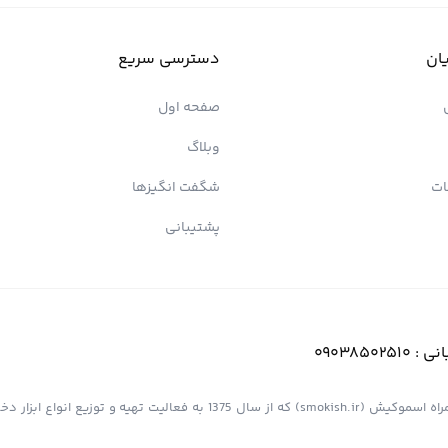
ان
دسترسی سریع
صفحه اول
وبلاگ
ات
شگفت انگیزها
پشتیبانی
انی :
09038502510
فروشگاه اینترنتی کیش پیپ (اسموپیپ) به عنوان یک از مجموعه های همراه اسموکیش (smokish.ir) که از سال 1375 به فعالی