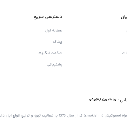
ان
دسترسی سریع
صفحه اول
وبلاگ
ات
شگفت انگیزها
پشتیبانی
انی :
09038502510
فروشگاه اینترنتی کیش پیپ (اسموپیپ) به عنوان یک از مجموعه های همراه اسموکیش (smokish.ir) که از سال 1375 به فعالی