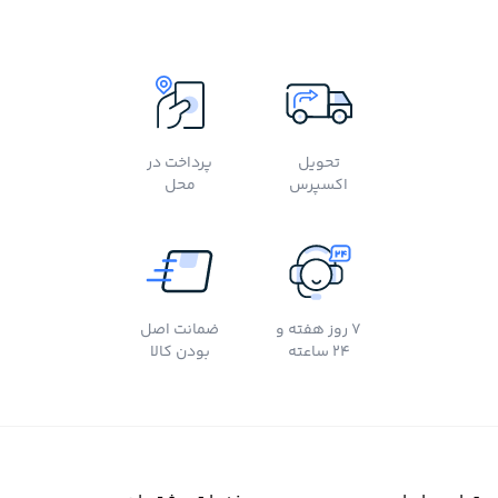
تحویل
پرداخت در
اکسپرس
محل
7 روز هفته و
ضمانت اصل
24 ساعته
بودن کالا