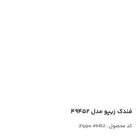
فندک زیپو مدل 49452
کد محصول : Zippo 49452