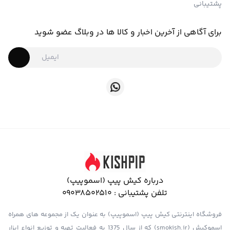
پشتیبانی
برای آگاهی از آخرین اخبار و کالا ها در وبلاگ عضو شوید
درباره کیش پیپ (اسموپیپ)
تلفن پشتیبانی :
09038502510
فروشگاه اینترنتی کیش پیپ (اسموپیپ) به عنوان یک از مجموعه های همراه
اسموکیش (smokish.ir) که از سال 1375 به فعالیت تهیه و توزیع انواع ابزار