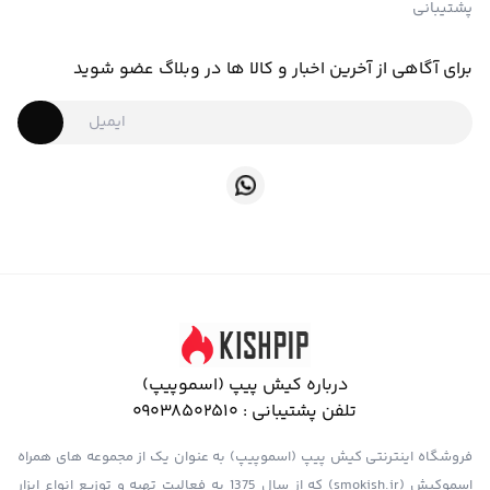
پشتیبانی
برای آگاهی از آخرین اخبار و کالا ها در وبلاگ عضو شوید
درباره کیش پیپ (اسموپیپ)
تلفن پشتیبانی :
09038502510
فروشگاه اینترنتی کیش پیپ (اسموپیپ) به عنوان یک از مجموعه های همراه
اسموکیش (smokish.ir) که از سال 1375 به فعالیت تهیه و توزیع انواع ابزار