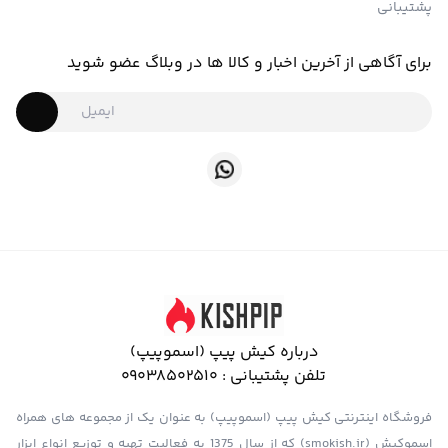
پشتیبانی
برای آگاهی از آخرین اخبار و کالا ها در وبلاگ عضو شوید
درباره کیش پیپ (اسموپیپ)
تلفن پشتیبانی :
09038502510
فروشگاه اینترنتی کیش پیپ (اسموپیپ) به عنوان یک از مجموعه های همراه
اسموکیش (smokish.ir) که از سال 1375 به فعالیت تهیه و توزیع انواع ابزار