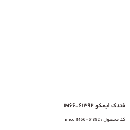
فندک ایمکو IM66-61392
کد محصول : imco IM66-61392