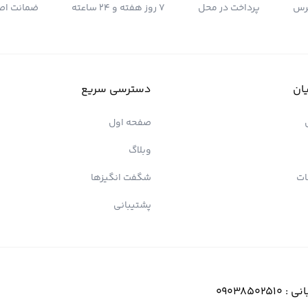
رس
پرداخت در محل
7 روز هفته و 24 ساعته
ضمانت اصل
ان
دسترسی سریع
صفحه اول
وبلاگ
ات
شگفت انگیزها
پشتیبانی
انی :
09038502510