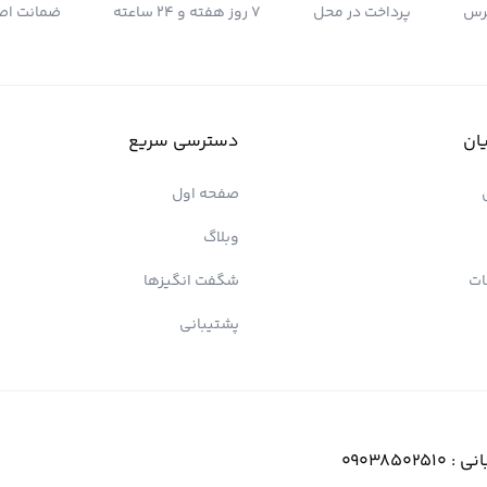
رس
پرداخت در محل
7 روز هفته و 24 ساعته
ضمانت اصل
ان
دسترسی سریع
صفحه اول
وبلاگ
ات
شگفت انگیزها
پشتیبانی
انی :
09038502510